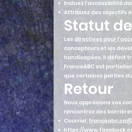
Incluez l'accessibilité 
Attribuez des objectifs e
Statut d
Les
directives pour l'ac
concepteurs et les dével
handicapées. Il définit 
FranceABC est partielle
que certaines parties d
Retour
Nous apprécions vos com
rencontrez des barrières
Courriel:
franceabc.ca
https://www.facebook.