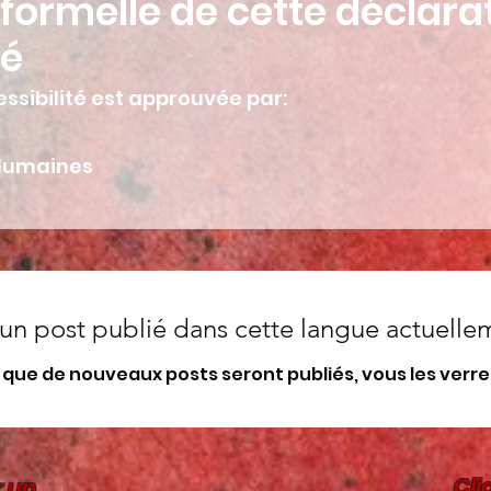
formelle de cette déclara
té
ssibilité est approuvée par:
Humaines
un post publié dans cette langue actuelle
que de nouveaux posts seront publiés, vous les verrez 
Cli
r un