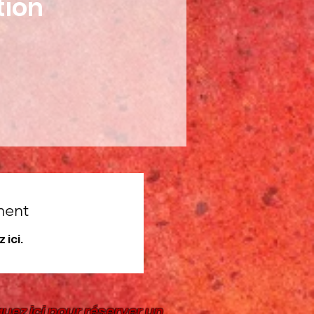
tion
ment
ici.
quez ici pour réserver un