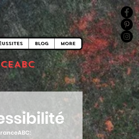
éussites
Blog
More
nceABC
ssibilité
 FranceABC: