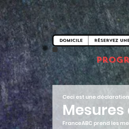
Domicile
Réservez un
Progr
Ceci est une déclaration
Mesures d
FranceABC prend les mes