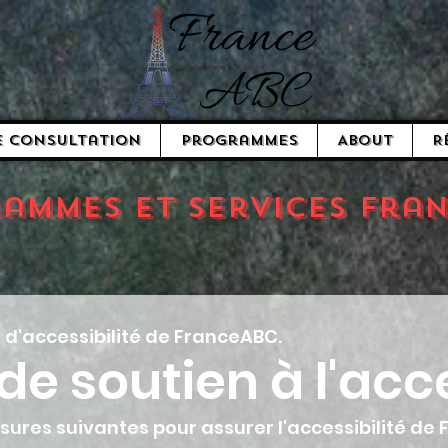
e consultation
Programmes
About
R
ammes et services Fra
 d'accessibilité de FranceABC.
e soutien à l'acce
ures suivantes pour assurer l'accessibilité de