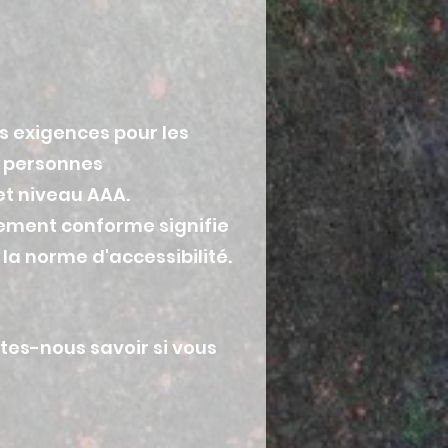
s exigences pour les
s personnes
et niveau AAA.
lement conforme signifie
a norme d'accessibilité.
tes-nous savoir si vous