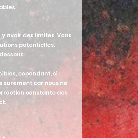
ables.
 y avoir des limites. Vous
tions potentielles.
-dessous.
ibles, cependant, si
ns sûrement car nous ne
Correction constante des
ct.