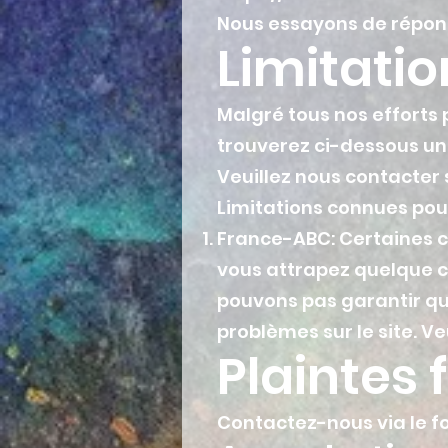
Nous essayons de répond
Limitatio
Malgré tous nos efforts p
trouverez ci-dessous une
Veuillez nous contacter 
Limitations connues pou
France-ABC: Certaines c
vous attrapez quelque c
pouvons pas garantir que
problèmes sur le site. Ve
Plaintes 
Contactez-nous via le f